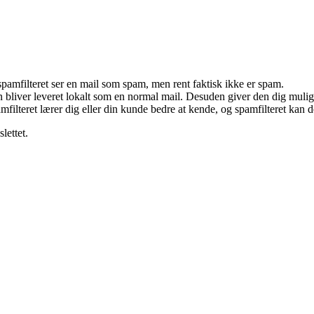
 spamfilteret ser en mail som spam, men rent faktisk ikke er spam.
en bliver leveret lokalt som en normal mail. Desuden giver den dig muli
mfilteret lærer dig eller din kunde bedre at kende, og spamfilteret kan d
lettet.