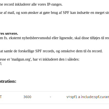
 record inkluderer alle vores IP-ranges.
lse af mail, og som ønsker at gøre brug af SPF kan indsætte en meget s
es servere.
 fx. eksternt nyhedsbrevsmodul eller lignende, skal disse tilføjes til re
at samle de forskellige SPF records, og omskrive dem til én record.
sse er 'mailgun.org', har vi inkluderet den i således:
l
stration: