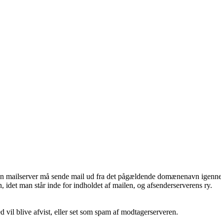
t en mailserver må sende mail ud fra det pågældende domænenavn igen
 idet man står inde for indholdet af mailen, og afsenderserverens ry.
d vil blive afvist, eller set som spam af modtagerserveren.