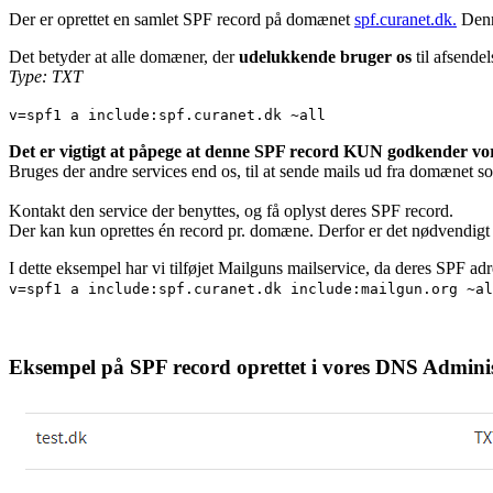
Der er oprettet en samlet SPF record på domænet
spf.curanet.dk.
Denne
Det betyder at alle domæner, der
udelukkende bruger os
til afsende
Type: TXT
v=spf1 a include:spf.curanet.dk ~all
Det er vigtigt at påpege at denne SPF record KUN godkender vor
Bruges der andre services end os, til at sende mails ud fra domænet som
Kontakt den service der benyttes, og få oplyst deres SPF record.
Der kan kun oprettes én record pr. domæne. Derfor er det nødvendigt 
I dette eksempel har vi tilføjet Mailguns mailservice, da deres SPF adre
v=spf1 a include:spf.curanet.dk include:mailgun.org ~al
Eksempel på SPF record oprettet i vores DNS Admini