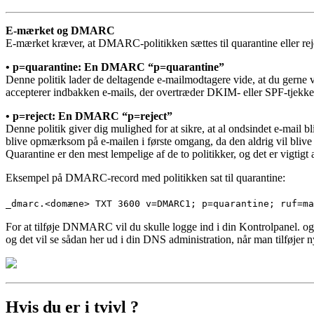
E-mærket og DMARC
E-mærket kræver, at DMARC-politikken sættes til quarantine eller rej
• p=quarantine: En DMARC “p=quarantine”
Denne politik lader de deltagende e-mailmodtagere vide, at du gerne 
accepterer indbakken e-mails, der overtræder DKIM- eller SPF-tjek
• p=reject: En DMARC “p=reject”
Denne politik giver dig mulighed for at sikre, at al ondsindet e-mail 
blive opmærksom på e-mailen i første omgang, da den aldrig vil blive
Quarantine er den mest lempelige af de to politikker, og det er vigt
Eksempel på DMARC-record med politikken sat til quarantine:
_dmarc.<domæne> TXT 3600 v=DMARC1; p=quarantine; ruf=ma
For at tilføje DNMARC vil du skulle logge ind i din Kontrolpanel. o
og det vil se sådan her ud i din DNS administration, når man tilføjer 
Hvis du er i tvivl ?