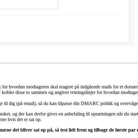
k for hvordan modtageren skal reagere på indgående mails for et domæn
ler disse to sammen og angiver retningslinjer for hvordan modtager (o
e til dig (på email), så du kan tilpasse din DMARC politik og overvå
, og der kan derfor gives en anbefaling til opsætningen når du starter u
e hvis det er sat op.
 det bliver sat op på, så test lidt frem og tilbage de første par d