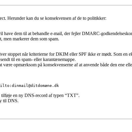
ect. Herunder kan du se konsekvensen af de to politikker:
vil have dem til at behandle e-mail, der fejler DMARC-godkendelseskont
ket, men markerer dem som spam.
bliver stoppet når kriterierne for DKIM eller SPF ikke er mødt. Som en e
 sendt til en spam- eller karantænemappe.
igt at være opmærksom på konsekvenserne af at anvende både den ene ell
ilto:dinmail@ditdomæne.dk
g tilføje en ny DNS-record af typen “TXT”.
ny til DNS.